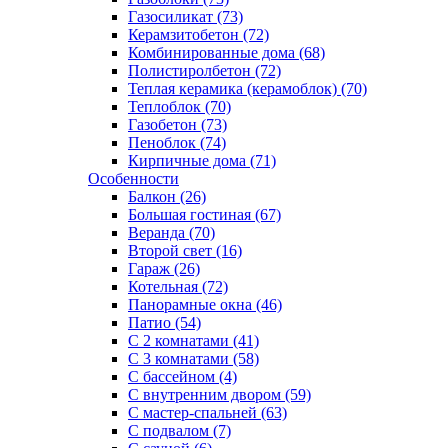
Газосиликат (73)
Керамзитобетон (72)
Комбинированные дома (68)
Полистиролбетон (72)
Теплая керамика (керамоблок) (70)
Теплоблок (70)
Газобетон (73)
Пеноблок (74)
Кирпичные дома (71)
Особенности
Балкон (26)
Большая гостиная (67)
Веранда (70)
Второй свет (16)
Гараж (26)
Котельная (72)
Панорамные окна (46)
Патио (54)
С 2 комнатами (41)
С 3 комнатами (58)
С бассейном (4)
С внутренним двором (59)
С мастер-спальней (63)
С подвалом (7)