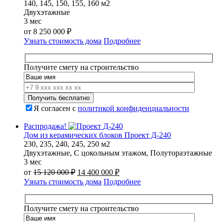
140, 145, 150, 155, 160 м2
Двухэтажные
3 мес
от
8 250 000
₽
Узнать стоимость дома
Подробнее
Получите смету на строительство
Я согласен с
политикой конфиденциальности
Распродажа!
Дом из керамических блоков Проект Д-240
230, 235, 240, 245, 250 м2
Двухэтажные, С цокольным этажом, Полутораэтажные
3 мес
Первоначальная
Текущая
от
15 120 000
₽
14 400 000
₽
цена
цена:
Узнать стоимость дома
Подробнее
составляла
14
15
400
120
000 ₽.
Получите смету на строительство
000 ₽.