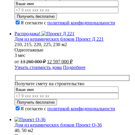
000 ₽.
Я согласен с
политикой конфиденциальности
Распродажа!
Дом из керамических блоков Проект Д 221
210, 215, 220, 225, 230 м2
Одноэтажные
3 мес
Первоначальная
Текущая
от
13 260 000
₽
12 597 000
₽
цена
цена:
Узнать стоимость дома
Подробнее
составляла
12
13
597
260
000 ₽.
Получите смету на строительство
000 ₽.
Я согласен с
политикой конфиденциальности
Дом из керамических блоков Проект О-36
40, 50 м2