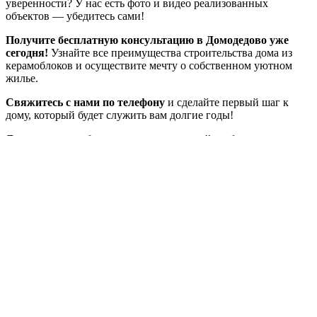
уверенности? У нас есть фото и видео реализованных
объектов — убедитесь сами!
Получите бесплатную консультацию в Домодедово уже
сегодня!
Узнайте все преимущества строительства дома из
керамоблоков и осуществите мечту о собственном уютном
жилье.
Свяжитесь с нами по телефону
и сделайте первый шаг к
дому, который будет служить вам долгие годы!
Дома из керамоблоков – ваш надежный выбор для
комфортной жизни!
7 причин
заказать дом сейчас
01
02
03
04
05
06
07
Бесплатный расчет проекта за 4 часа
Всего через 4 часа после обращения вы получите детальный
расчет стоимости дома вашей мечты — бесплатно и без
обязательств. Наши специалисты учтут все ваши пожелания
и предложат оптимальные решения.