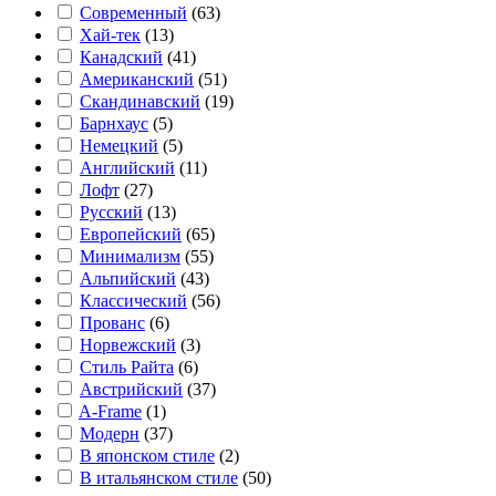
Современный
(
63
)
Хай-тек
(
13
)
Канадский
(
41
)
Американский
(
51
)
Скандинавский
(
19
)
Барнхаус
(
5
)
Немецкий
(
5
)
Английский
(
11
)
Лофт
(
27
)
Русский
(
13
)
Европейский
(
65
)
Минимализм
(
55
)
Альпийский
(
43
)
Классический
(
56
)
Прованс
(
6
)
Норвежский
(
3
)
Стиль Райта
(
6
)
Австрийский
(
37
)
A-Frame
(
1
)
Модерн
(
37
)
В японском стиле
(
2
)
В итальянском стиле
(
50
)