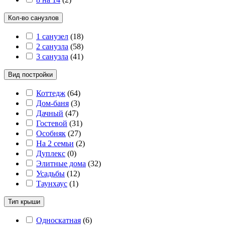
Кол-во санузлов
1 санузел
(
18
)
2 санузла
(
58
)
3 санузла
(
41
)
Вид постройки
Коттедж
(
64
)
Дом-баня
(
3
)
Дачный
(
47
)
Гостевой
(
31
)
Особняк
(
27
)
На 2 семьи
(
2
)
Дуплекс
(
0
)
Элитные дома
(
32
)
Усадьбы
(
12
)
Таунхаус
(
1
)
Тип крыши
Односкатная
(
6
)