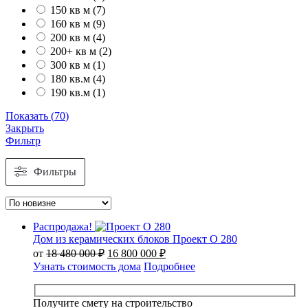
150 кв м
(
7
)
160 кв м
(
9
)
200 кв м
(
4
)
200+ кв м
(
2
)
300 кв м
(
1
)
180 кв.м
(
4
)
190 кв.м
(
1
)
Показать
(
70
)
Закрыть
Фильтр
Фильтры
Распродажа!
Дом из керамических блоков Проект О 280
Первоначальная
Текущая
от
18 480 000
₽
16 800 000
₽
цена
цена:
Узнать стоимость дома
Подробнее
составляла
16
18
800
480
000 ₽.
Получите смету на строительство