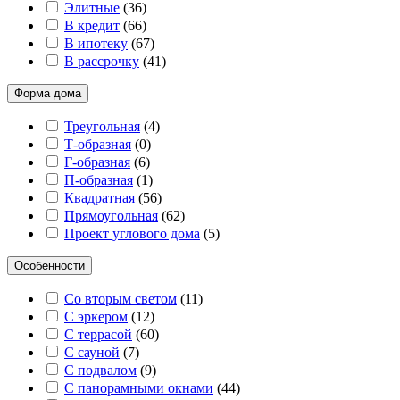
Элитные
(
36
)
В кредит
(
66
)
В ипотеку
(
67
)
В рассрочку
(
41
)
Форма дома
Треугольная
(
4
)
Т-образная
(
0
)
Г-образная
(
6
)
П-образная
(
1
)
Квадратная
(
56
)
Прямоугольная
(
62
)
Проект углового дома
(
5
)
Особенности
Со вторым светом
(
11
)
С эркером
(
12
)
С террасой
(
60
)
С сауной
(
7
)
С подвалом
(
9
)
С панорамными окнами
(
44
)