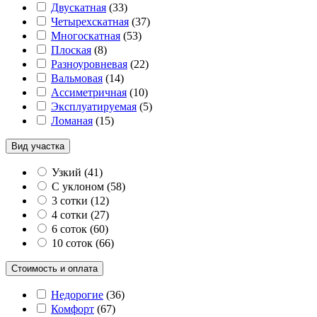
Двускатная
(
33
)
Четырехскатная
(
37
)
Многоскатная
(
53
)
Плоская
(
8
)
Разноуровневая
(
22
)
Вальмовая
(
14
)
Ассиметричная
(
10
)
Эксплуатируемая
(
5
)
Ломаная
(
15
)
Вид участка
Узкий
(
41
)
С уклоном
(
58
)
3 сотки
(
12
)
4 сотки
(
27
)
6 соток
(
60
)
10 соток
(
66
)
Стоимость и оплата
Недорогие
(
36
)
Комфорт
(
67
)