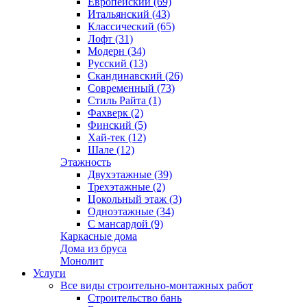
Европейский (69)
Итальянский (43)
Классический (65)
Лофт (31)
Модерн (34)
Русский (13)
Скандинавский (26)
Современный (73)
Стиль Райта (1)
Фахверк (2)
Финский (5)
Хай-тек (12)
Шале (12)
Этажность
Двухэтажные (39)
Трехэтажные (2)
Цокольный этаж (3)
Одноэтажные (34)
С мансардой (9)
Каркасные дома
Дома из бруса
Монолит
Услуги
Все виды строительно-монтажных работ
Строительство бань