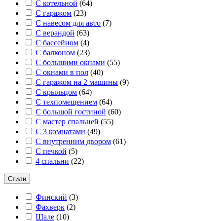
С котельной
(
64
)
С гаражом
(
23
)
С навесом для авто
(
7
)
С верандой
(
63
)
С бассейном
(
4
)
С балконом
(
23
)
С большими окнами
(
55
)
С окнами в пол
(
40
)
С гаражом на 2 машины
(
9
)
С крыльцом
(
64
)
С техпомещением
(
64
)
С большой гостиной
(
60
)
С мастер спальней
(
55
)
С 3 комнатами
(
49
)
С внутренним двором
(
61
)
С печкой
(
5
)
4 спальни
(
22
)
Стили
Финский
(
3
)
Фахверк
(
2
)
Шале
(
10
)