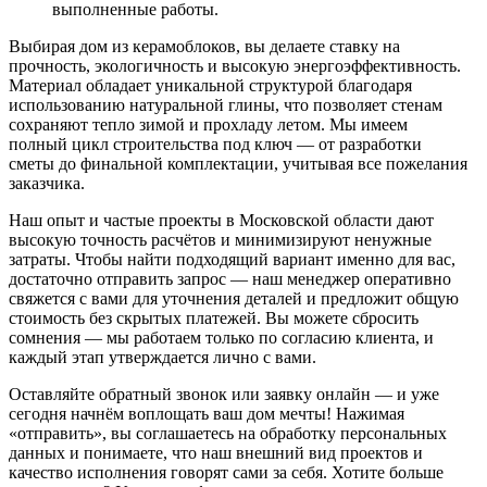
выполненные работы.
Выбирая дом из керамоблоков, вы
делаете
ставку на
прочность
, экологичность и
высокую
энергоэффективность.
Материал
обладает
уникальной структурой благодаря
использованию
натуральной
глины
, что
позволяет
стенам
сохраняют
тепло зимой и прохладу летом. Мы
имеем
полный
цикл строительства под ключ — от разработки
сметы
до финальной
комплектации
, учитывая все пожелания
заказчика
.
Наш
опыт
и
частые
проекты в Московской области дают
высокую
точность расчётов и минимизируют ненужные
затраты
. Чтобы
найти
подходящий
вариант именно для вас,
достаточно
отправить
запрос — наш
менеджер
оперативно
свяжется с вами для уточнения деталей и предложит
общую
стоимость без скрытых платежей. Вы можете
сбросить
сомнения — мы работаем только по
согласию
клиента, и
каждый этап утверждается лично с вами.
Оставляйте
обратный
звонок или заявку онлайн — и уже
сегодня начнём воплощать ваш дом мечты! Нажимая
«отправить», вы
соглашаетесь
на обработку персональных
данных и понимаете, что наш
внешний
вид проектов и
качество исполнения говорят сами за себя. Хотите
больше